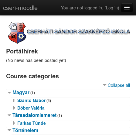
cseri-moodle
You are not logged in. (
Log in
)
English (en)
Portálhírek
(No news has been posted yet)
Course categories
Collapse all
Magyar
(1)
Szántó Gábor
(4)
Dóber Valéria
Társadalomismeret
(1)
Farkas Tünde
Történelem