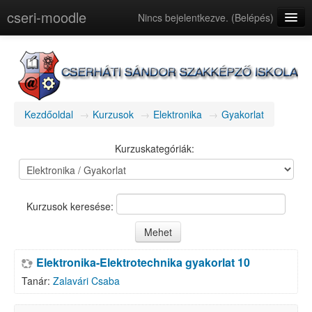
cseri-moodle
Nincs bejelentkezve. (
Belépés
)
magyar (hu)
Kezdőoldal
→
Kurzusok
→
Elektronika
→
Gyakorlat
Kurzuskategóriák:
Kurzusok keresése:
Elektronika-Elektrotechnika gyakorlat 10
Tanár:
Zalavári Csaba