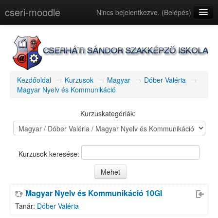
cseri-moodle
Nincs bejelentkezve. (
Belépés
)
magyar (hu)
Kezdőoldal
→
Kurzusok
→
Magyar
→
Dóber Valéria
→
Magyar Nyelv és Kommunikáció
Kurzuskategóriák:
Kurzusok keresése:
Magyar Nyelv és Kommunikáció 10GI
Tanár:
Dóber Valéria