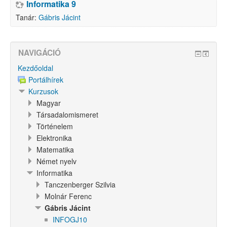
Informatika 9
Tanár:
Gábris Jácint
NAVIGÁCIÓ
Kezdőoldal
Portálhírek
Kurzusok
Magyar
Társadalomismeret
Történelem
Elektronika
Matematika
Német nyelv
Informatika
Tanczenberger Szilvia
Molnár Ferenc
Gábris Jácint
INFOGJ10