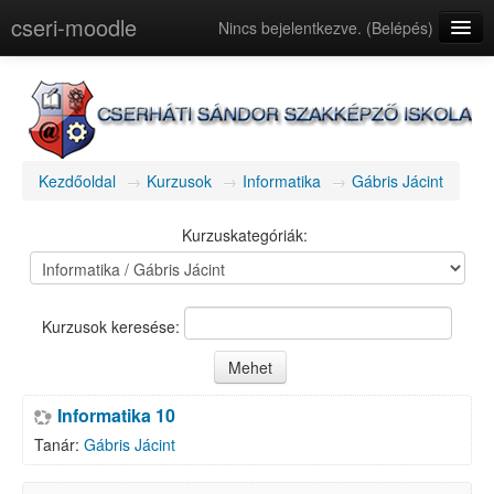
cseri-moodle
Nincs bejelentkezve. (
Belépés
)
magyar (hu)
Kezdőoldal
→
Kurzusok
→
Informatika
→
Gábris Jácint
Kurzuskategóriák:
Kurzusok keresése:
Informatika 10
Tanár:
Gábris Jácint